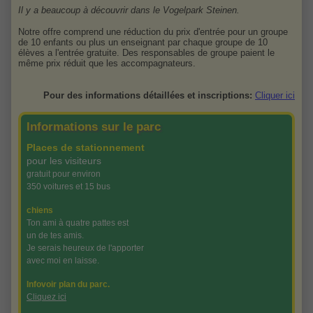
Il y a beaucoup à découvrir dans le Vogelpark Steinen.
Notre offre comprend une réduction du prix d'entrée pour un groupe
de 10 enfants ou plus un enseignant par chaque groupe de 10
élèves a l'entrée gratuite. Des responsables de groupe paient le
même prix réduit que les accompagnateurs.
Pour des informations détaillées et inscriptions:
Cliquer ici
Informations sur le parc
Places de stationnement
pour les visiteurs
gratuit pour environ
350 voitures et 15 bus
chiens
Ton ami à quatre pattes est
un de tes amis.
Je serais heureux de l'apporter
avec moi en laisse.
Infovoir plan du parc.
Cliquez ici