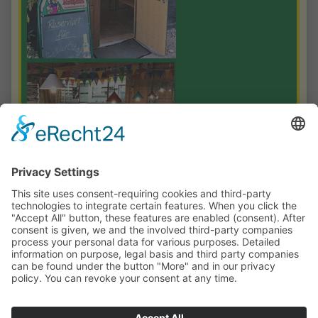
Nous vous offrons pour les heureux Des heures dans une ambiance
chaleureuse pour environ 80 à 100 personnes.
Sur demande avec service après-vente. Le Vogelpark Steinen est un
must pour les groupes qui voyagent en Forêt-Noire. Notre offre
comprend un tarif d'entrée réduit pour les groupes de 15 adultes
payants ou plus.