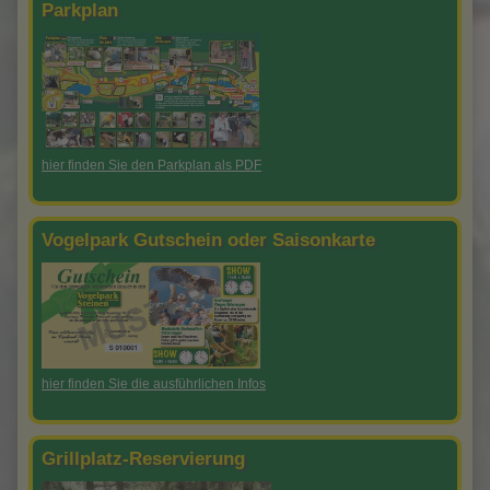
Parkplan
hier finden Sie den Parkplan als PDF
Vogelpark Gutschein oder Saisonkarte
hier finden Sie die ausführlichen Infos
Grillplatz-Reservierung