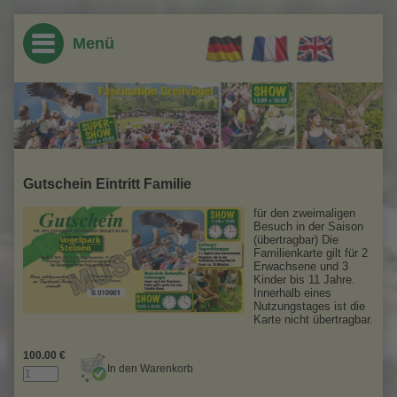
Kindergarten & Schulen
Tierpatenschaften
Reisegruppen
Park & Shows
Ferienaktion
Grillplätze
Startseite
Infos
Menü
News
Öffnungszeiten
Parkplan
Online-Reservierung
Speisen & Getränke
Kindergärten & Grundschulen
Online-Anmeldung
Tierliste
Aktionen
Eintrittspreise
Falknerei
Parkführung
Schulen
Online-Reservierung
Highlights
Anreise
Berberaffenfütterungen
Ferienaktion
Gutschein Eintritt Familie
Feedback - Lob an Vogelpark
Handicap
Vogelkundehaus
Spezialangebot
für den zweimaligen
Besuch in der Saison
(übertragbar) Die
Link-Liste
Parkordnung
Sittichfreiflugvoliere
Vogelpark-Rallyes
Familienkarte gilt für 2
Erwachsene und 3
Kinder bis 11 Jahre.
Antworten auf häufige Fragen
Kängurufreigehege
Innerhalb eines
Nutzungstages ist die
Karte nicht übertragbar.
Kontakte
Spiel- & Erlebnisbereich
100.00
€
Jobs
Grillplätze