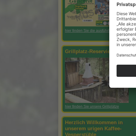
hier finden Sie die ausführlichen Infos
Grillplatz-Reservierung
hier finden Sie unsere Grillplätze
Herzlich Willkommen in
unserem urigen Kaffee-
Vesperstüble