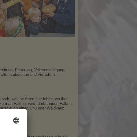
reitung, Fütterung, Volierenreinigung,
raffen zubereiten und verfüttern.
lpark, welche Arten hier leben, wo ihre
ie man Falkner wird, darfst einen Falkner-
darfst auch einen Uhu oder Waldkauz