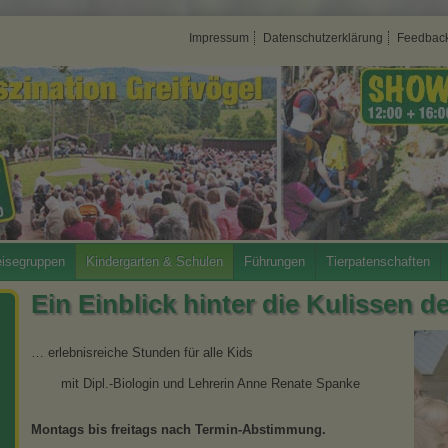
Impressum
Datenschutzerklärung
Feedbac
isegruppen
Kindergarten & Schulen
Führungen
Tierpatenschaften
Ein Einblick hinter die Kulissen d
… erlebnisreiche Stunden für alle Kids
mit Dipl.-Biologin und Lehrerin Anne Renate Spanke
Montags bis freitags nach Termin-Abstimmung.