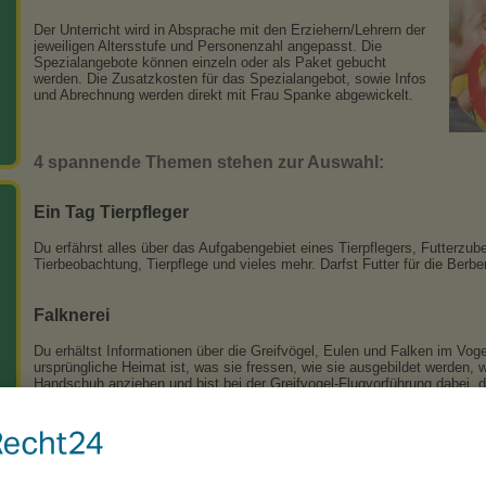
Der Unterricht wird in Absprache mit den Erziehern/Lehrern der
jeweiligen Altersstufe und Personenzahl angepasst. Die
Spezialangebote können einzeln oder als Paket gebucht
werden. Die Zusatzkosten für das Spezialangebot, sowie Infos
und Abrechnung werden direkt mit Frau Spanke abgewickelt.
4 spannende Themen stehen zur Auswahl:
Ein Tag Tierpfleger
Du erfährst alles über das Aufgabengebiet eines Tierpflegers, Futterzube
Tierbeobachtung, Tierpflege und vieles mehr. Darfst Futter für die Berbe
Falknerei
Du erhältst Informationen über die Greifvögel, Eulen und Falken im Voge
ursprüngliche Heimat ist, was sie fressen, wie sie ausgebildet werden, w
Handschuh anziehen und bist bei der Greifvogel-Flugvorführung dabei, 
streicheln.
Kängurus