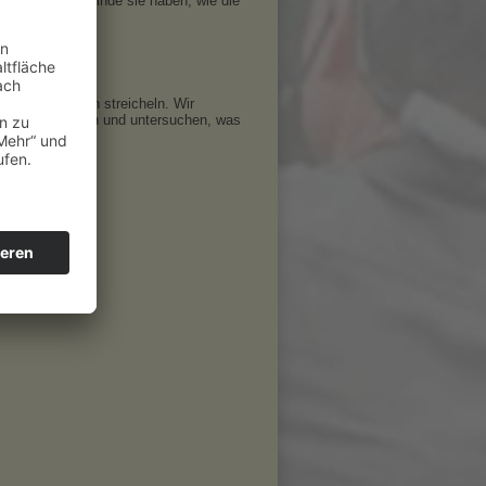
sen, welche Feinde sie haben, wie die
st du die Küken streicheln. Wir
 Brutschränke an und untersuchen, was