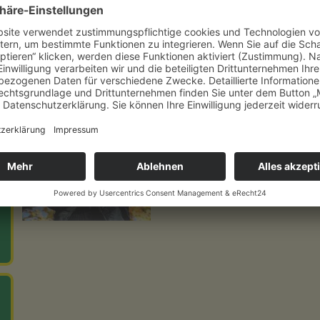
Du bekommst einen Einblick über das Leben der Kängurus, was sie fres
Kindesentwicklung abläuft und vieles mehr.
Vogelkinder
Wir schauen uns viele verschiedene Vogelkinder an. Wenn möglich, darf
erforschen, wie die Hühnereier bebrütet werden, schauen verschiedene
dabei alles so im Ei passiert.
Anne Renate Spanke
Dipl.-Biologin und Lehrerin
Tel: 0049 (0) 7627 - 971165
E-Mail: spanke.vogelpark@online.de