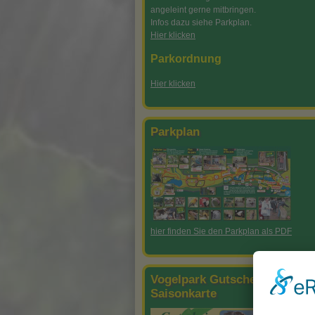
angeleint gerne mitbringen.
Wassertretanlage
Infos dazu siehe Parkplan.
Hier klicken
Parkordnung
Hier klicken
Parkplan
hier finden Sie den Parkplan als PDF
Vogelpark Gutschein oder
Saisonkarte