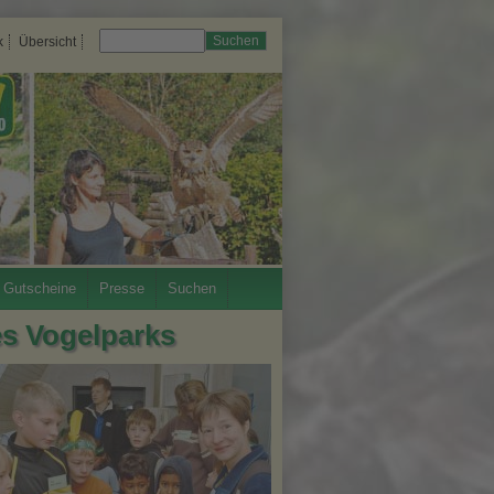
Suchen
k
Übersicht
Gutscheine
Presse
Suchen
es Vogelparks