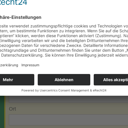
Die Patenschaft ist ein Geschenk für:
Name
Vorname
Straße
PLZ
Ort