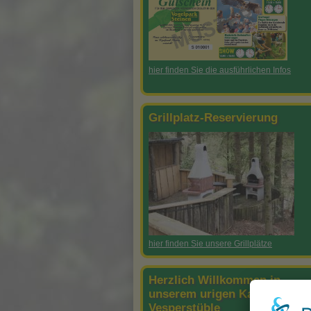
hier finden Sie die ausführlichen Infos
Grillplatz-Reservierung
hier finden Sie unsere Grillplätze
Herzlich Willkommen in
unserem urigen Kaffee-
Vesperstüble