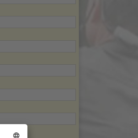
……………