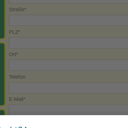
Straße
*
PLZ
*
Ort
*
Telefon
E-Mail
*
Postadresse: Vogelpark Steinen, Postfach 1122, 79585 Steinen
……………………………………………………………………………………