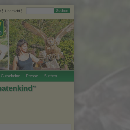
Suchen
k
Übersicht
Gutscheine
Presse
Suchen
patenkind"