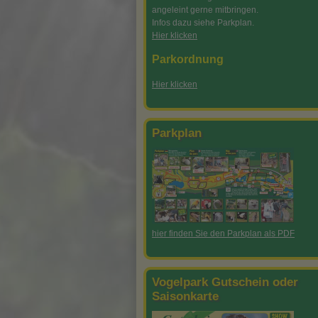
angeleint gerne mitbringen.
Wassertretanlage
Infos dazu siehe Parkplan.
Hier klicken
Parkordnung
Hier klicken
Parkplan
hier finden Sie den Parkplan als PDF
Vogelpark Gutschein oder
Saisonkarte