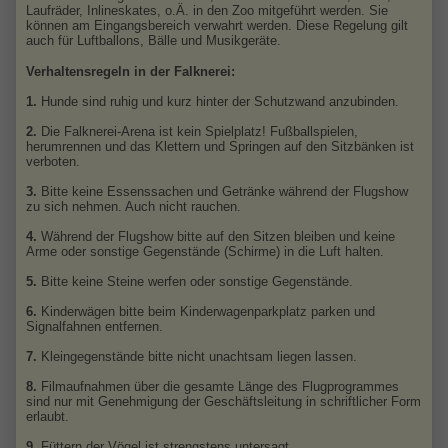
Laufräder, Inlineskates, o.Ä. in den Zoo mitgeführt werden. Sie
können am Eingangsbereich verwahrt werden. Diese Regelung gilt
auch für Luftballons, Bälle und Musikgeräte.
Verhaltensregeln in der Falknerei:
1.
Hunde sind ruhig und kurz hinter der Schutzwand anzubinden.
2.
Die Falknerei-Arena ist kein Spielplatz! Fußballspielen,
herumrennen und das Klettern und Springen auf den Sitzbänken ist
verboten.
3.
Bitte keine Essenssachen und Getränke während der Flugshow
zu sich nehmen. Auch nicht rauchen.
4.
Während der Flugshow bitte auf den Sitzen bleiben und keine
Arme oder sonstige Gegenstände (Schirme) in die Luft halten.
5.
Bitte keine Steine werfen oder sonstige Gegenstände.
6.
Kinderwägen bitte beim Kinderwagenparkplatz parken und
Signalfahnen entfernen.
7.
Kleingegenstände bitte nicht unachtsam liegen lassen.
8.
Filmaufnahmen über die gesamte Länge des Flugprogrammes
sind nur mit Genehmigung der Geschäftsleitung in schriftlicher Form
erlaubt.
9.
Füttern der Vögel ist strengstens untersagt.