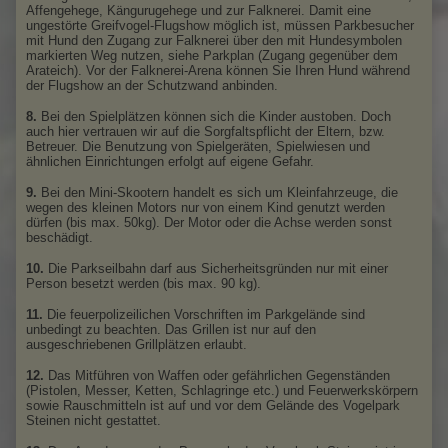
Affengehege, Kängurugehege und zur Falknerei. Damit eine
ungestörte Greifvogel-Flugshow möglich ist, müssen Parkbesucher
mit Hund den Zugang zur Falknerei über den mit Hundesymbolen
markierten Weg nutzen, siehe Parkplan
(Zugang gegenüber dem
Arateich). Vor der Falknerei-Arena können Sie Ihren Hund während
der Flugshow an der Schutzwand anbinden.
8.
Bei den Spielplätzen können sich die Kinder austoben. Doch
auch hier vertrauen wir auf die Sorgfaltspflicht der Eltern, bzw.
Betreuer. Die Benutzung von Spielgeräten, Spielwiesen und
ähnlichen Einrichtungen erfolgt auf eigene Gefahr.
9.
Bei den Mini-Skootern handelt es sich um Kleinfahrzeuge, die
wegen des kleinen Motors nur von einem Kind genutzt werden
dürfen (bis max. 50kg). Der Motor oder die Achse werden sonst
beschädigt.
10.
Die Parkseilbahn darf aus Sicherheitsgründen nur mit einer
Person besetzt werden (bis max. 90 kg)
.
11.
Die feuerpolizeilichen Vorschriften im Parkgelände sind
unbedingt zu beachten. Das Grillen ist nur auf den
ausgeschriebenen Grillplätzen erlaubt.
12.
Das Mitführen von Waffen oder gefährlichen Gegenständen
(Pistolen, Messer, Ketten, Schlagringe etc.) und Feuerwerkskörpern
sowie Rauschmitteln ist auf und vor dem Gelände des Vogelpark
Steinen nicht gestattet.