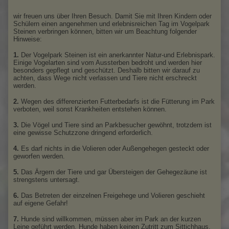
Wassertretanlage
wir freuen uns über Ihren Besuch. Damit Sie mit Ihren Kindern oder
Schülern einen angenehmen und erlebnisreichen Tag im Vogelpark
Steinen verbringen können, bitten wir um Beachtung folgender
Hinweise:
1.
Der Vogelpark Steinen ist ein anerkannter Natur-und Erlebnispark.
Einige Vogelarten sind vom Aussterben bedroht und werden hier
besonders gepflegt und geschützt. Deshalb bitten wir darauf zu
achten, dass Wege nicht verlassen und Tiere nicht erschreckt
werden.
2.
Wegen des differenzierten Futterbedarfs ist die Fütterung im Park
verboten, weil sonst Krankheiten entstehen können.
3.
Die Vögel und Tiere sind an Parkbesucher gewöhnt, trotzdem ist
eine gewisse Schutzzone dringend erforderlich.
4.
Es darf nichts in die Volieren oder Außengehegen gesteckt oder
geworfen werden.
5.
Das Ärgern der Tiere und gar Übersteigen der Gehegezäune ist
strengstens untersagt.
6.
Das Betreten der einzelnen Freigehege und Volieren geschieht
auf eigene Gefahr!
7.
Hunde sind willkommen, müssen aber im Park an der kurzen
Leine geführt werden. Hunde haben keinen Zutritt zum Sittichhaus,