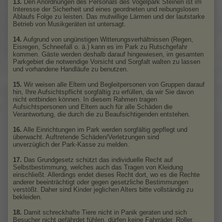
13.
Den Anordnungen des Personals des Vogelpark Steinen ist im
Interesse der Sicherheit und eines geordneten und reibungslosen
Ablaufs Folge zu leisten. Das mutwillige Lärmen und der lautstarke
Betrieb von Musikgeräten ist untersagt.
14.
Aufgrund von ungünstigen Witterungsverhältnissen (Regen,
Eisregen, Schneefall o. ä.) kann es im Park zu Rutschgefahr
kommen. Gäste werden deshalb darauf hingewiesen, im gesamten
Parkgebiet die notwendige Vorsicht und Sorgfalt walten zu lassen
und vorhandene Handläufe zu benutzen.
15.
Wir weisen alle Eltern und Begleitpersonen von Gruppen darauf
hin, Ihre Aufsichtspflicht sorgfältig zu erfüllen, da wir Sie davon
nicht entbinden können. In diesem Rahmen tragen
Aufsichtspersonen und Eltern auch für alle Schäden die
Verantwortung, die durch die zu Beaufsichtigenden entstehen.
16.
Alle Einrichtungen im Park werden sorgfältig gepflegt und
überwacht. Auftretende Schäden/Verletzungen sind
unverzüglich der Park-Kasse zu melden.
17.
Das Grundgesetz schützt das individuelle Recht auf
Selbstbestimmung, welches auch das Tragen von Kleidung
einschließt. Allerdings endet dieses Recht dort, wo es die Rechte
anderer beeinträchtigt oder gegen gesetzliche Bestimmungen
verstößt. Daher sind Kinder jeglichen Alters bitte vollständig zu
bekleiden.
18.
Damit schreckhafte Tiere nicht in Panik geraten und sich
Besucher nicht gefährdet fühlen, dürfen keine Fahrräder, Roller,